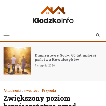
Skip
to
content
klodzkoinfo.pl
najnowsze informacje z
ziemi kłodzkiej
Diamentowe Gody: 60 lat miłości
państwa Kowalczyków
7 sierpnia 2026
Aktualności
,
Inwestycje
,
Przyroda
Zwiększony poziom