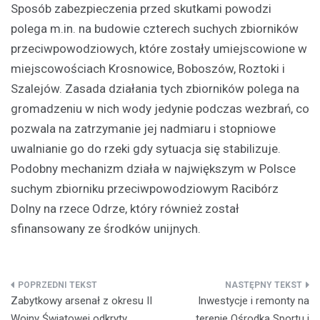
Sposób zabezpieczenia przed skutkami powodzi
polega m.in. na budowie czterech suchych zbiorników
przeciwpowodziowych, które zostały umiejscowione w
miejscowościach Krosnowice, Boboszów, Roztoki i
Szalejów. Zasada działania tych zbiorników polega na
gromadzeniu w nich wody jedynie podczas wezbrań, co
pozwala na zatrzymanie jej nadmiaru i stopniowe
uwalnianie go do rzeki gdy sytuacja się stabilizuje.
Podobny mechanizm działa w największym w Polsce
suchym zbiorniku przeciwpowodziowym Racibórz
Dolny na rzece Odrze, który również został
sfinansowany ze środków unijnych.
Nawigacja
Zabytkowy arsenał z okresu II
Inwestycje i remonty na
wpisu
Wojny Światowej odkryty
terenie Ośrodka Sportu i