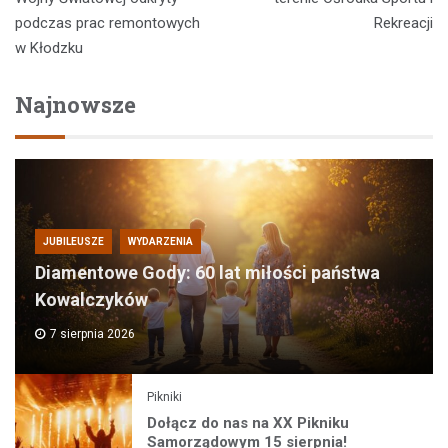
podczas prac remontowych
Rekreacji
w Kłodzku
Najnowsze
JUBILEUSZE
WYDARZENIA
Diamentowe Gody: 60 lat miłości państwa
Kowalczyków
7 sierpnia 2026
Pikniki
Dołącz do nas na XX Pikniku
Samorządowym 15 sierpnia!