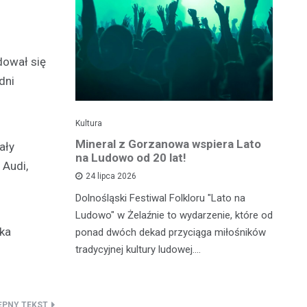
dował się
dni
Kultura
Kul
e święto w
Mineral z Gorzanowa wspiera Lato
Fe
ały
gnęło
na Ludowo od 20 lat!
20
 Audi,
se
24 lipca 2026
Dolnośląski Festiwal Folkloru "Lato na
ju stał się
Mu
Ludowo" w Żelaźnie to wydarzenie, które od
ma
ka
ponad dwóch dekad przyciąga miłośników
rzybyli,
ed
tradycyjnej kultury ludowej.…
stiwalu
Sz
mi