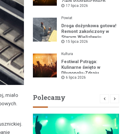
Ziem Pogranicznych
17 lipca 2026
„Róża Kłodzka” za nami!
Powiat
Droga dożynkowa gotowa!
Remont zakończony w
Starym Wielisławiu
15 lipca 2026
Kultura
Festiwal Pstrąga:
Kulinarne święto w
Długopolu-Zdroju
6 lipca 2026
przyciągnęło tłumy
ej, miało
Polecamy
obowych.
sznickiej.
banie