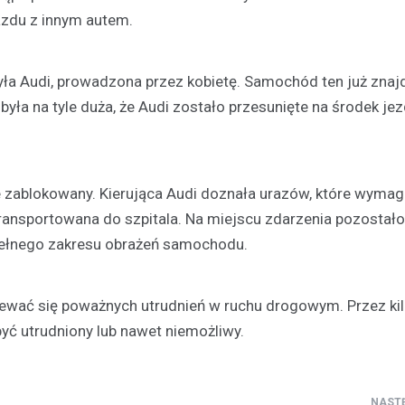
azdu z innym autem.
 Audi, prowadzona przez kobietę. Samochód ten już znaj
 była na tyle duża, że Audi zostało przesunięte na środek jez
Kultura
Festiwal Pstrąga: Kulinarn
ie zablokowany. Kierująca Audi doznała urazów, które wymag
Długopolu-Zdroju przycią
ansportowana do szpitala. Na miejscu zdarzenia pozostało
tłumy
 pełnego zakresu obrażeń samochodu.
6 lipca 2026
Park Zdrojowy w Długopolu-Zdro
miejscem radosnego spotkania
ewać się poważnych utrudnień w ruchu drogowym. Przez kil
mieszkańców i turystów, którzy p
być utrudniony lub nawet niemożliwy.
aby wspólnie uczestniczyć w Fe
Pstrąga.…