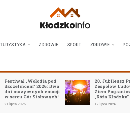
klodzkoinfo.pl
najnowsze informacje z
ziemi kłodzkiej
TURYSTYKA
ZDROWIE
SPORT
ZDROWIE
PO
Festiwal „Wołodia pod
20. Jubileusz P
Szczelińcem” 2026: Dwa
Zespołów Lud
dni muzycznych emocji
Ziem Pogranic
w sercu Gór Stołowych!
„Róża Kłodzka”
21 lipca 2026
17 lipca 2026