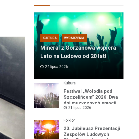
KULTURA
WYDARZENIA
Mineral z Gorzanowa wspiera
Lato na Ludowo od 20 lat!
24 lipca 2026
Kultura
Festiwal „Wołodia pod
Szczelińcem” 2026: Dwa
dni muzycznych emocji
21 lipca 2026
w sercu Gór Stołowych!
Folklor
20. Jubileusz Prezentacji
Zespołów Ludowych