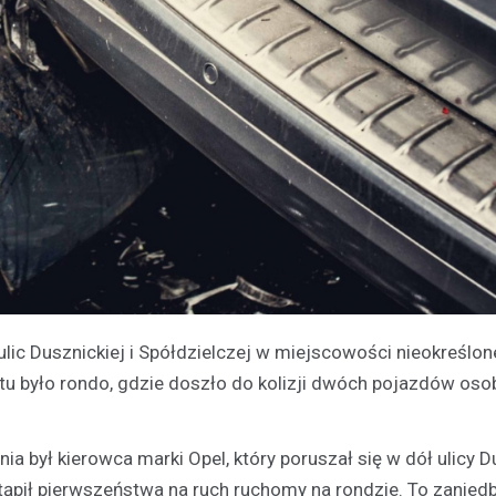
ulic Dusznickiej i Spółdzielczej w miejscowości nieokreślon
u było rondo, gdzie doszło do kolizji dwóch pojazdów os
 był kierowca marki Opel, który poruszał się w dół ulicy Du
ąpił pierwszeństwa na ruch ruchomy na rondzie. To zanied