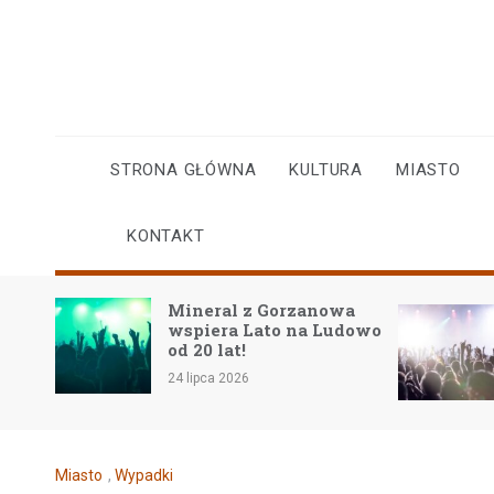
Skip
to
content
STRONA GŁÓWNA
KULTURA
MIASTO
KONTAKT
Mineral z Gorzanowa
w
wspiera Lato na Ludowo
iego
od 20 lat!
24 lipca 2026
Miasto
,
Wypadki