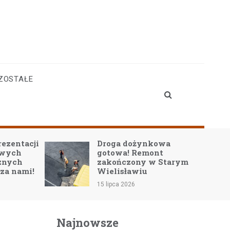
ZOSTAŁE
rezentacji
Droga dożynkowa
owych
gotowa! Remont
znych
zakończony w Starym
 za nami!
Wielisławiu
15 lipca 2026
Najnowsze