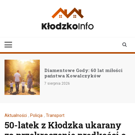
Skip
to
content
klodzkoinfo.pl
najnowsze informacje z
ziemi kłodzkiej
Diamentowe Gody: 60 lat miłości
państwa Kowalczyków
7 sierpnia 2026
Aktualności
,
Policja
,
Transport
50-latek z Kłodzka ukarany