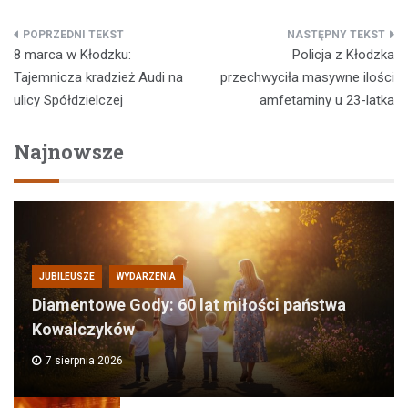
Nawigacja
8 marca w Kłodzku:
Policja z Kłodzka
wpisu
Tajemnicza kradzież Audi na
przechwyciła masywne ilości
ulicy Spółdzielczej
amfetaminy u 23-latka
Najnowsze
JUBILEUSZE
WYDARZENIA
Diamentowe Gody: 60 lat miłości państwa
Kowalczyków
7 sierpnia 2026