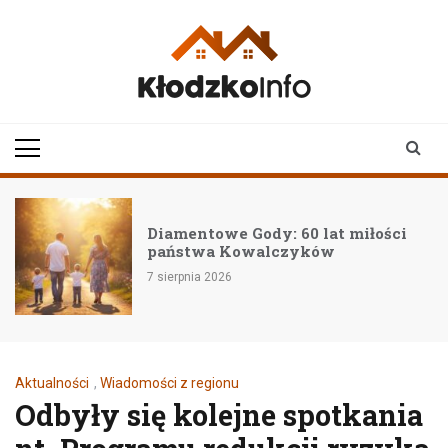
Skip
to
content
klodzkoinfo.pl
najnowsze informacje z
ziemi kłodzkiej
Diamentowe Gody: 60 lat miłości
państwa Kowalczyków
7 sierpnia 2026
Aktualności
,
Wiadomości z regionu
Odbyły się kolejne spotkania