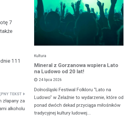
otę 7
 także
Kultura
Kul
adnie 111
e święto w
Mineral z Gorzanowa wspiera Lato
Fe
gnęło
na Ludowo od 20 lat!
20
se
24 lipca 2026
Dolnośląski Festiwal Folkloru "Lato na
ju stał się
Mu
Ludowo" w Żelaźnie to wydarzenie, które od
m złapany za
ma
ponad dwóch dekad przyciąga miłośników
ami alkoholu
rzybyli,
ed
tradycyjnej kultury ludowej.…
stiwalu
Sz
mi