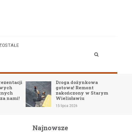
ZOSTAŁE
rezentacji
Droga dożynkowa
owych
gotowa! Remont
znych
zakończony w Starym
 za nami!
Wielisławiu
15 lipca 2026
Najnowsze