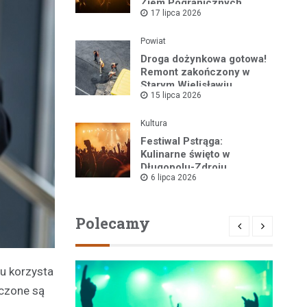
Ziem Pogranicznych
17 lipca 2026
„Róża Kłodzka” za nami!
Powiat
Droga dożynkowa gotowa!
Remont zakończony w
Starym Wielisławiu
15 lipca 2026
Kultura
Festiwal Pstrąga:
Kulinarne święto w
Długopolu-Zdroju
6 lipca 2026
przyciągnęło tłumy
Polecamy
u korzysta
aczone są