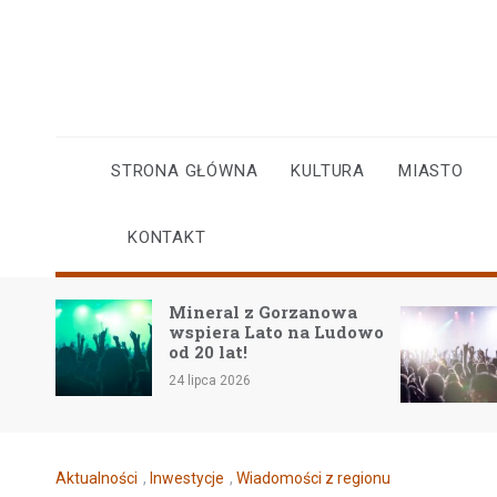
Skip
to
content
STRONA GŁÓWNA
KULTURA
MIASTO
KONTAKT
Mineral z Gorzanowa
w
wspiera Lato na Ludowo
iego
od 20 lat!
24 lipca 2026
Aktualności
,
Inwestycje
,
Wiadomości z regionu