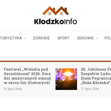
klodzkoinfo.pl
najnowsze informacje z
ziemi kłodzkiej
TURYSTYKA
ZDROWIE
SPORT
ZDROWIE
PO
Festiwal „Wołodia pod
20. Jubileusz P
Szczelińcem” 2026: Dwa
Zespołów Lud
dni muzycznych emocji
Ziem Pogranic
w sercu Gór Stołowych!
„Róża Kłodzka”
21 lipca 2026
17 lipca 2026