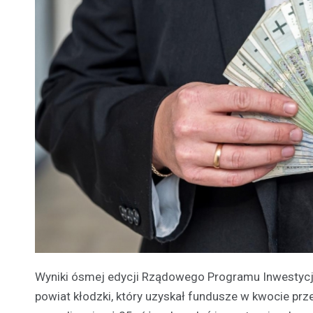
Wyniki ósmej edycji Rządowego Programu Inwestycji
powiat kłodzki, który uzyskał fundusze w kwocie prz