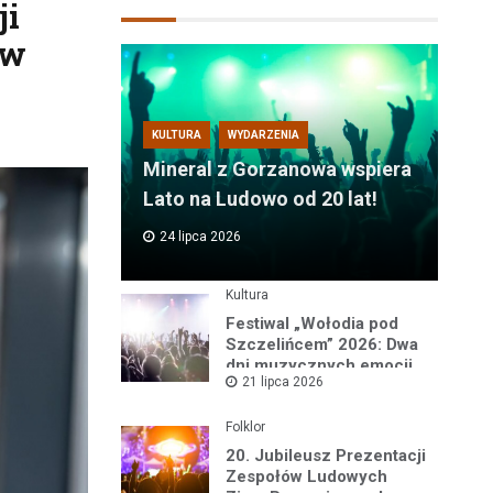
ji
ów
KULTURA
WYDARZENIA
Mineral z Gorzanowa wspiera
Lato na Ludowo od 20 lat!
24 lipca 2026
Kultura
Festiwal „Wołodia pod
Szczelińcem” 2026: Dwa
dni muzycznych emocji
21 lipca 2026
w sercu Gór Stołowych!
Folklor
20. Jubileusz Prezentacji
Zespołów Ludowych