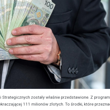
 Strategicznych zostały właśnie przedstawione. Z program
ekraczającej 111 milionów złotych. To środki, które przezn