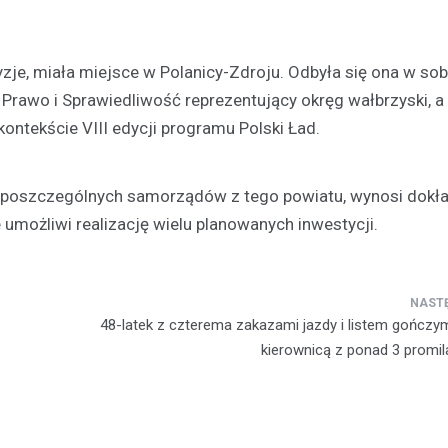
zje, miała miejsce w Polanicy-Zdroju. Odbyła się ona w sob
tii Prawo i Sprawiedliwość reprezentujący okręg wałbrzyski, a
ontekście VIII edycji programu Polski Ład.
Kultura
az poszczególnych samorządów z tego powiatu, wynosi dokł
Festiwal Pstrąga: Kulinarn
 umożliwi realizację wielu planowanych inwestycji.
Długopolu-Zdroju przycią
tłumy
6 lipca 2026
Park Zdrojowy w Długopolu-Zdro
48-latek z czterema zakazami jazdy i listem gończy
miejscem radosnego spotkania
kierownicą z ponad 3 promil
mieszkańców i turystów, którzy p
aby wspólnie uczestniczyć w Fe
Pstrąga.…