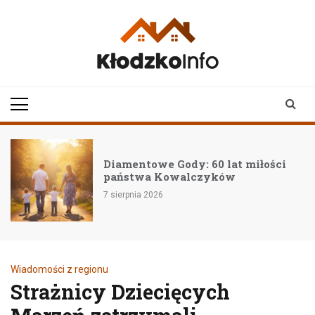
Skip
to
content
klodzkoinfo.pl
najnowsze informacje z
ziemi kłodzkiej
Diamentowe Gody: 60 lat miłości
państwa Kowalczyków
7 sierpnia 2026
Wiadomości z regionu
Strażnicy Dziecięcych