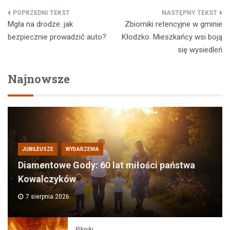
Nawigacja
Mgła na drodze: jak
Zbiorniki retencyjne w gminie
wpisu
bezpiecznie prowadzić auto?
Kłodzko. Mieszkańcy wsi boją
się wysiedleń
Najnowsze
JUBILEUSZE
WYDARZENIA
Diamentowe Gody: 60 lat miłości państwa
Kowalczyków
7 sierpnia 2026
Pikniki