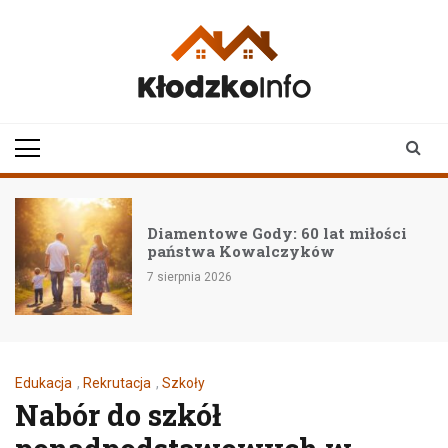
Skip
to
content
klodzkoinfo.pl
najnowsze informacje z
ziemi kłodzkiej
Dołącz do nas na XX Pikniku
Samorządowym 15 sierpnia!
7 sierpnia 2026
Edukacja
,
Rekrutacja
,
Szkoły
Nabór do szkół