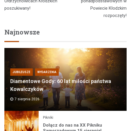
wpisu
Ołdrzychowicach Kłodzkich
ponadpodstawowych w
poszukiwany!
Powiecie Kłodzkim
rozpoczęty!
Najnowsze
JUBILEUSZE
WYDARZENIA
Diamentowe Gody: 60 lat miłości państwa
Kowalczyków
7 sierpnia 2026
Pikniki
Dołącz do nas na XX Pikniku
Samorządowym 15 sierpnia!