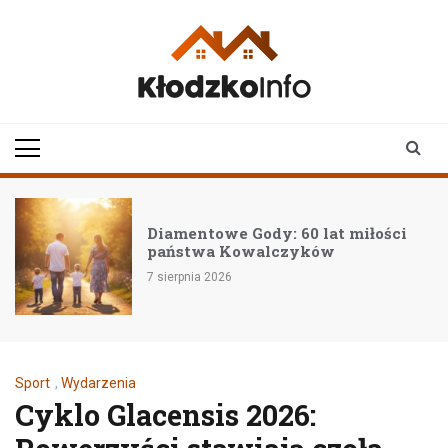
Skip
to
content
klodzkoinfo.pl
najnowsze informacje z
ziemi kłodzkiej
Diamentowe Gody: 60 lat miłości
państwa Kowalczyków
7 sierpnia 2026
Sport
,
Wydarzenia
Cyklo Glacensis 2026: