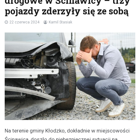
drogowe w Ścinawicy – trzy
pojazdy zderzyły się ze sobą
22 czerwca 2024
Kamil Stasiak
Na terenie gminy Kłodzko, dokładnie w miejscowości
Ścinawica, doszło do niebezpiecznej sytuacji na