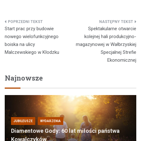
Nawigacja
Start prac przy budowie
Spektakularne otwarcie
wpisu
nowego wielofunkcyjnego
kolejnej hali produkcyjno-
boiska na ulicy
magazynowej w Wałbrzyskiej
Malczewskiego w Kłodzku
Specjalnej Strefie
Ekonomicznej
Najnowsze
JUBILEUSZE
WYDARZENIA
Diamentowe Gody: 60 lat miłości państwa
Kowalczyków