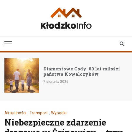
Skip
to
content
klodzkoinfo.pl
najnowsze informacje z
ziemi kłodzkiej
Diamentowe Gody: 60 lat miłości
państwa Kowalczyków
7 sierpnia 2026
Aktualności
,
Transport
,
Wypadki
Niebezpieczne zdarzenie