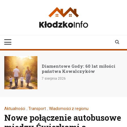
Skip
to
content
klodzkoinfo.pl
najnowsze informacje z
ziemi kłodzkiej
Diamentowe Gody: 60 lat miłości
państwa Kowalczyków
7 sierpnia 2026
Aktualności
,
Transport
,
Wiadomości z regionu
Nowe połączenie autobusowe