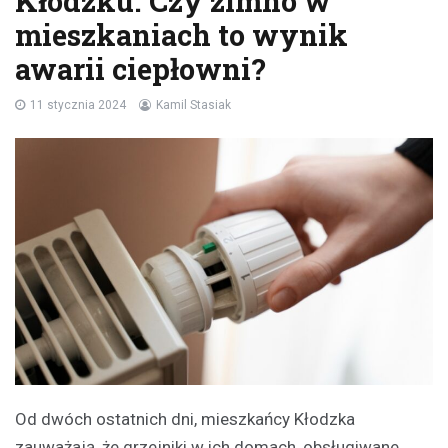
Kłodzku. Czy zimno w
mieszkaniach to wynik
awarii ciepłowni?
11 stycznia 2024
Kamil Stasiak
Od dwóch ostatnich dni, mieszkańcy Kłodzka
zauważają, że grzejniki w ich domach, obsługiwane