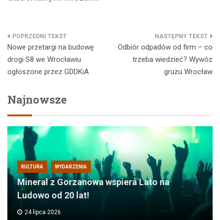
Nawigacja
Nowe przetargi na budowę
Odbiór odpadów od firm – co
wpisu
drogi S8 we Wrocławiu
trzeba wiedzieć? Wywóz
ogłoszone przez GDDKiA
gruzu Wrocław
Najnowsze
KULTURA
WYDARZENIA
Mineral z Gorzanowa wspiera Lato na
Ludowo od 20 lat!
24 lipca 2026