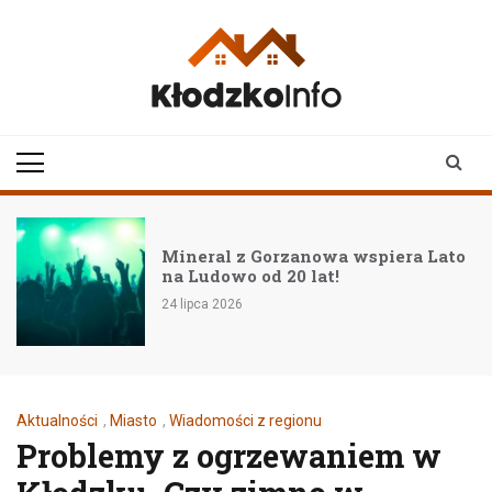
Skip
to
content
klodzkoinfo.pl
najnowsze informacje z
ziemi kłodzkiej
Mineral z Gorzanowa wspiera Lato
na Ludowo od 20 lat!
24 lipca 2026
Aktualności
,
Miasto
,
Wiadomości z regionu
Problemy z ogrzewaniem w