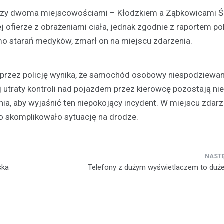
iędzy dwoma miejscowościami – Kłodzkiem a Ząbkowicami Śl
fierze z obrażeniami ciała, jednak zgodnie z raportem poli
imo starań medyków, zmarł on na miejscu zdarzenia.
przez policję wynika, że samochód osobowy niespodziewan
j utraty kontroli nad pojazdem przez kierowcę pozostają ni
Folklor
nia, aby wyjaśnić ten niepokojący incydent. W miejscu zdarz
20. Jubileusz Prezentacji
Ludowych Ziem Pogranic
o skomplikowało sytuację na drodze.
„Róża Kłodzka” za nami!
17 lipca 2026
Od ponad dwóch dekad, niezwyk
wydarzenie przyciąga miłośnikó
ska
Telefony z dużym wyświetlaczem to duż
ludowej i folkloru na pogranicze
czeskie. W tym roku, na scenie…