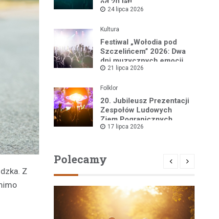
od 20 lat!
24 lipca 2026
Kultura
Festiwal „Wołodia pod
Szczelińcem” 2026: Dwa
dni muzycznych emocji
21 lipca 2026
w sercu Gór Stołowych!
Folklor
20. Jubileusz Prezentacji
Zespołów Ludowych
Ziem Pogranicznych
17 lipca 2026
„Róża Kłodzka” za nami!
Polecamy
odzka. Z
 mimo