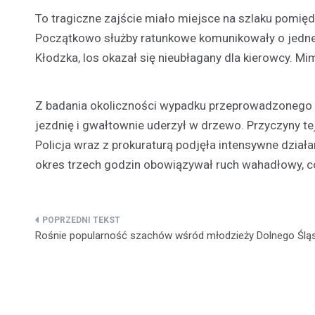
To tragiczne zajście miało miejsce na szlaku pom
Początkowo służby ratunkowe komunikowały o jednej o
Kłodzka, los okazał się nieubłagany dla kierowcy. M
Z badania okoliczności wypadku przeprowadzonego 
jezdnię i gwałtownie uderzył w drzewo. Przyczyny te
Policja wraz z prokuraturą podjęła intensywne działa
okres trzech godzin obowiązywał ruch wahadłowy, c
Nawigacja
Rośnie popularność szachów wśród młodzieży Dolnego Ślą
wpisu