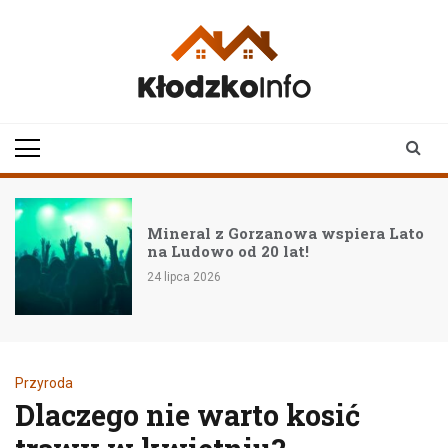
Skip
to
content
klodzkoinfo.pl
najnowsze informacje z
ziemi kłodzkiej
Mineral z Gorzanowa wspiera Lato
na Ludowo od 20 lat!
24 lipca 2026
Przyroda
Dlaczego nie warto kosić