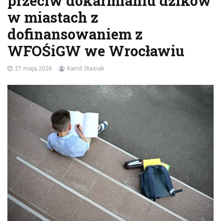
przeciw dokarmianiu dzików
w miastach z
dofinansowaniem z
WFOŚiGW we Wrocławiu
27 maja 2026
Kamil Stasiak