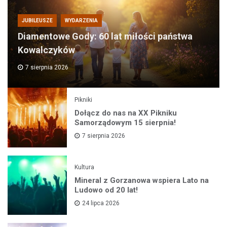
JUBILEUSZE
WYDARZENIA
Diamentowe Gody: 60 lat miłości państwa
Kowalczyków
7 sierpnia 2026
Pikniki
Dołącz do nas na XX Pikniku
Samorządowym 15 sierpnia!
7 sierpnia 2026
Kultura
Mineral z Gorzanowa wspiera Lato na
Ludowo od 20 lat!
24 lipca 2026