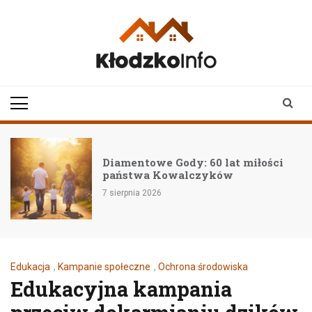
Skip
to
content
klodzkoinfo.pl
najnowsze informacje z
ziemi kłodzkiej
Diamentowe Gody: 60 lat miłości
państwa Kowalczyków
7 sierpnia 2026
7
Edukacja
,
Kampanie społeczne
,
Ochrona środowiska
Edukacyjna kampania