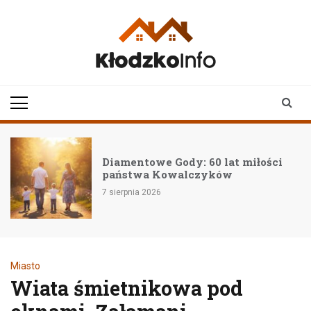
Skip
to
content
klodzkoinfo.pl
najnowsze informacje z
ziemi kłodzkiej
Diamentowe Gody: 60 lat miłości
państwa Kowalczyków
7 sierpnia 2026
Miasto
Wiata śmietnikowa pod