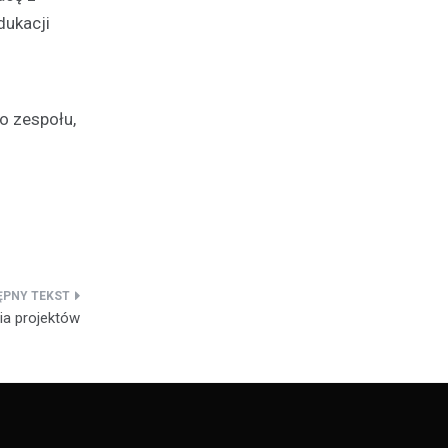
dukacji
o zespołu,
ia projektów