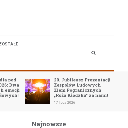
ZOSTAŁE
20. Jubileusz Prezentacji
Drog
Zespołów Ludowych
goto
Ziem Pogranicznych
zako
„Róża Kłodzka” za nami!
Wiel
17 lipca 2026
15 lip
Najnowsze