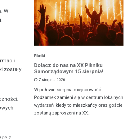
u. W
j.
Pikniki
Kul
ormacji
 Remont
Dołącz do nas na XX Pikniku
Mi
ki zostały
isławiu
Samorządowym 15 sierpnia!
na
7 sierpnia 2026
ńczył drugi
W połowie sierpnia miejscowość
Do
wej nr
Podzamek zamieni się w centrum lokalnych
Lu
czności.
dcinka o
wydarzeń, kiedy to mieszkańcy oraz goście
po
nowych
zostaną zaproszeni na XX…
tr
acę z