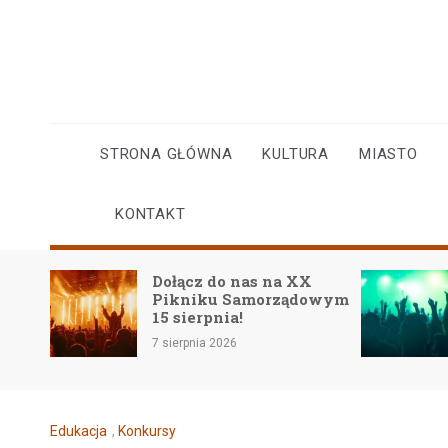
Skip
to
content
STRONA GŁÓWNA
KULTURA
MIASTO
KONTAKT
Dołącz do nas na XX
Mineral 
Pikniku Samorządowym
wspiera 
15 sierpnia!
od 20 lat!
7 sierpnia 2026
24 lipca 2026
Edukacja
,
Konkursy