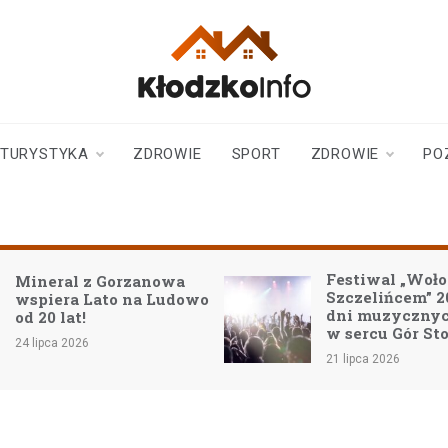
klodzkoinfo.pl
najnowsze informacje z
ziemi kłodzkiej
TURYSTYKA
ZDROWIE
SPORT
ZDROWIE
PO
Festiwal „Wołodia pod
z Gorzanowa
Szczelińcem” 2026: Dwa
Lato na Ludowo
dni muzycznych emocji
w sercu Gór Stołowych!
21 lipca 2026