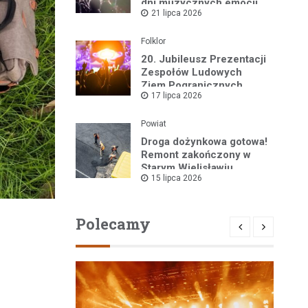
dni muzycznych emocji
21 lipca 2026
w sercu Gór Stołowych!
Folklor
20. Jubileusz Prezentacji
Zespołów Ludowych
Ziem Pogranicznych
17 lipca 2026
„Róża Kłodzka” za nami!
Powiat
Droga dożynkowa gotowa!
Remont zakończony w
Starym Wielisławiu
15 lipca 2026
Polecamy