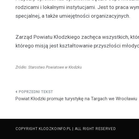
rodzicami i lokalnymi instytucjami. Jest to praca w
specjalnej, a także umiejętności organizacyjnych.
Zarząd Powiatu Kłodzkiego zachęca wszystkich, którz
którego misją jest kształtowanie przyszłości młodyc
Źródło: Starostwo Powiatowe w Kłodzku
Nawigacja
Powiat Kłodzki promuje turystykę na Targach we Wrocławiu
wpisu
COPYRIGHT KLODZKOINFO.PL | ALL RIGHT RESERVED