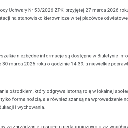
mocy Uchwały Nr 53/2026 ZPK, przyjętej 27 marca 2026 rok
utacji na stanowisko kierownicze w tej placówce oświatowe
Powiat
zelkie niezbędne informacje są dostępne w Biuletynie Inf
Droga dożynkowa gotowa!
ce 30 marca 2026 roku o godzinie 14:39, a niewielkie popraw
zakończony w Starym Wiel
15 lipca 2026
Powiat Kłodzki z sukcesem zako
etap modernizacji drogi powiato
nia ośrodkiem, który odgrywa istotną rolę w lokalnej społe
3291D, obejmując przebudowę o
 tylko formalnością, ale również szansą na wprowadzenie 
długości 1,215 km w…
ukacji i wychowania.
ialny za zarządzanie zespołem pedagogicznym oraz współpr