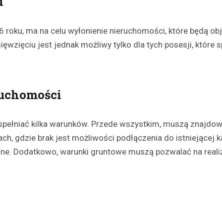
u
6 roku, ma na celu wyłonienie nieruchomości, które będą ob
ęwzięciu jest jednak możliwy tylko dla tych posesji, które s
Kultura
ruchomości
Festiwal Pstrąga: Kulinarn
Długopolu-Zdroju przycią
spełniać kilka warunków. Przede wszystkim, muszą znajdow
tłumy
h, gdzie brak jest możliwości podłączenia do istniejącej ka
6 lipca 2026
owane. Dodatkowo, warunki gruntowe muszą pozwalać na reali
Park Zdrojowy w Długopolu-Zdro
miejscem radosnego spotkania
mieszkańców i turystów, którzy p
aby wspólnie uczestniczyć w Fe
Pstrąga.…