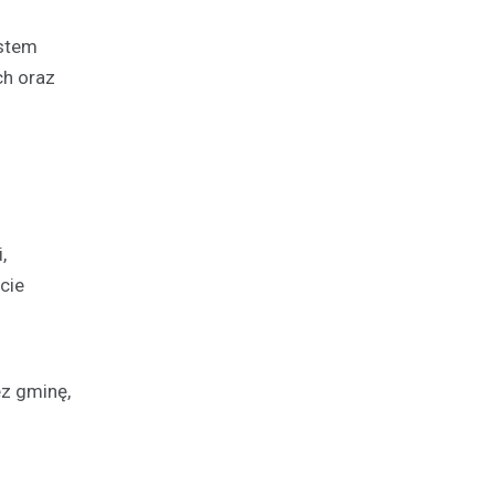
ystem
ch oraz
,
cie
ez gminę,