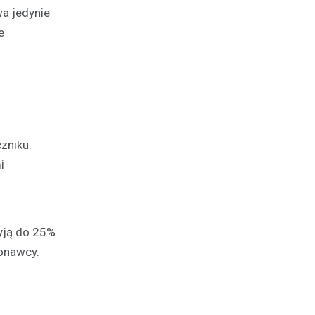
wa jedynie
e
zniku.
i
yją do 25%
onawcy.