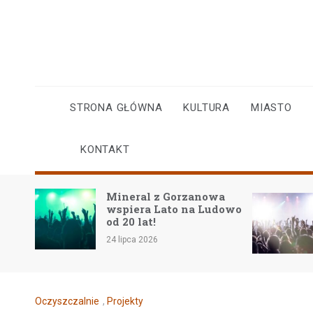
Skip
to
content
STRONA GŁÓWNA
KULTURA
MIASTO
KONTAKT
Mineral z Gorzanowa
w
wspiera Lato na Ludowo
iego
od 20 lat!
24 lipca 2026
Oczyszczalnie
,
Projekty