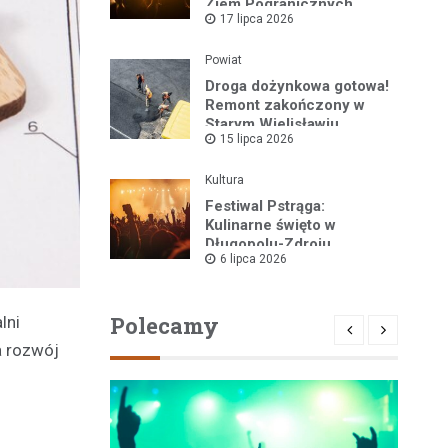
Ziem Pogranicznych
17 lipca 2026
„Róża Kłodzka” za nami!
Powiat
Droga dożynkowa gotowa!
Remont zakończony w
Starym Wielisławiu
15 lipca 2026
Kultura
Festiwal Pstrąga:
Kulinarne święto w
Długopolu-Zdroju
6 lipca 2026
przyciągnęło tłumy
Polecamy
lni
a rozwój