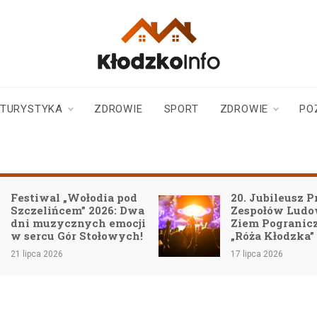
klodzkoinfo.pl
najnowsze informacje z
ziemi kłodzkiej
TURYSTYKA
ZDROWIE
SPORT
ZDROWIE
PO
Festiwal „Wołodia pod
20. Jubileusz P
Szczelińcem” 2026: Dwa
Zespołów Lud
dni muzycznych emocji
Ziem Pogranic
w sercu Gór Stołowych!
„Róża Kłodzka”
21 lipca 2026
17 lipca 2026