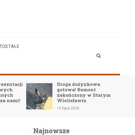
ZOSTAŁE
rezentacji
Droga dożynkowa
owych
gotowa! Remont
znych
zakończony w Starym
 za nami!
Wielisławiu
15 lipca 2026
Najnowsze