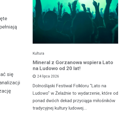
jęte
pełniają
Kultura
Kul
e święto w
Mineral z Gorzanowa wspiera Lato
Fe
gnęło
na Ludowo od 20 lat!
20
ać się
se
24 lipca 2026
nalizacji
Dolnośląski Festiwal Folkloru "Lato na
zację
ju stał się
Mu
Ludowo" w Żelaźnie to wydarzenie, które od
ma
ponad dwóch dekad przyciąga miłośników
rzybyli,
ed
tradycyjnej kultury ludowej.…
stiwalu
Sz
mi