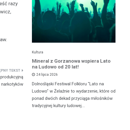
eść razy
ewicz,
ław.
Kultura
Kul
e święto w
Mineral z Gorzanowa wspiera Lato
Fe
gnęło
na Ludowo od 20 lat!
20
se
24 lipca 2026
 produkcyjną
Dolnośląski Festiwal Folkloru "Lato na
narkotyków
ju stał się
Mu
Ludowo" w Żelaźnie to wydarzenie, które od
ma
ponad dwóch dekad przyciąga miłośników
rzybyli,
ed
tradycyjnej kultury ludowej.…
stiwalu
Sz
mi