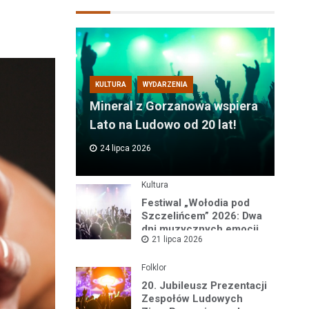
KULTURA
WYDARZENIA
Mineral z Gorzanowa wspiera
Lato na Ludowo od 20 lat!
24 lipca 2026
Kultura
Festiwal „Wołodia pod
Szczelińcem” 2026: Dwa
dni muzycznych emocji
21 lipca 2026
w sercu Gór Stołowych!
Folklor
20. Jubileusz Prezentacji
Zespołów Ludowych