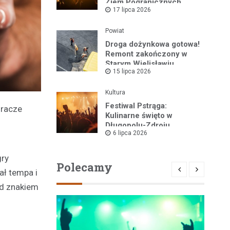
Ziem Pogranicznych
17 lipca 2026
„Róża Kłodzka” za nami!
Powiat
Droga dożynkowa gotowa!
Remont zakończony w
Starym Wielisławiu
15 lipca 2026
Kultura
Festiwal Pstrąga:
gracze
Kulinarne święto w
Długopolu-Zdroju
6 lipca 2026
przyciągnęło tłumy
gry
Polecamy
ał tempa i
od znakiem