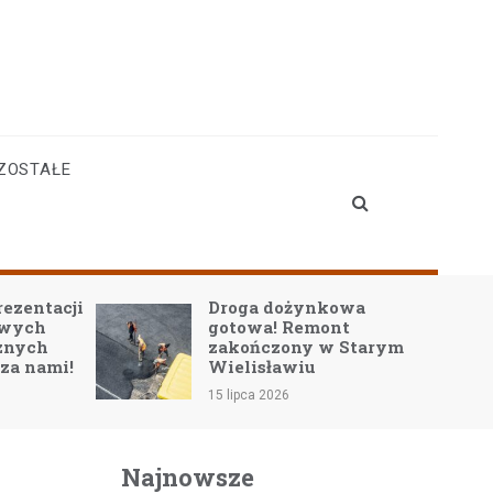
ZOSTAŁE
rezentacji
Droga dożynkowa
owych
gotowa! Remont
znych
zakończony w Starym
 za nami!
Wielisławiu
15 lipca 2026
Najnowsze