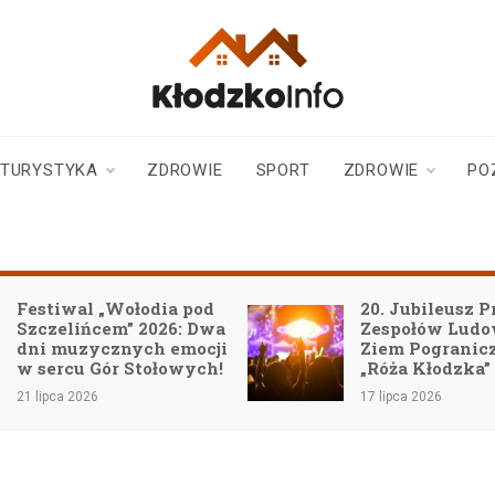
klodzkoinfo.pl
najnowsze informacje z
ziemi kłodzkiej
TURYSTYKA
ZDROWIE
SPORT
ZDROWIE
PO
Festiwal „Wołodia pod
20. Jubileusz P
Szczelińcem” 2026: Dwa
Zespołów Lud
dni muzycznych emocji
Ziem Pogranic
w sercu Gór Stołowych!
„Róża Kłodzka”
21 lipca 2026
17 lipca 2026