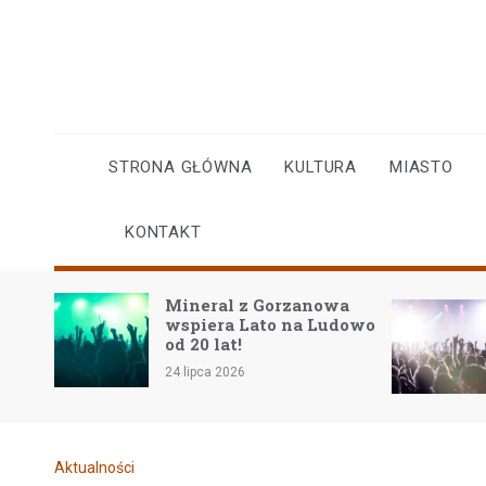
Skip
to
content
STRONA GŁÓWNA
KULTURA
MIASTO
KONTAKT
Mineral z Gorzanowa
w
wspiera Lato na Ludowo
iego
od 20 lat!
24 lipca 2026
Aktualności