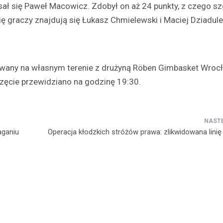
ł się Paweł Macowicz. Zdobył on aż 24 punkty, z czego sz
się graczy znajdują się Łukasz Chmielewski i Maciej Dziadul
owany na własnym terenie z drużyną Röben Gimbasket Wroc
częcie przewidziano na godzinę 19:30.
Kultura
Festiwal Pstrąga: Kulinarn
Długopolu-Zdroju przycią
tłumy
aganiu
Operacja kłodzkich stróżów prawa: zlikwidowana linię
6 lipca 2026
Park Zdrojowy w Długopolu-Zdro
miejscem radosnego spotkania
mieszkańców i turystów, którzy p
aby wspólnie uczestniczyć w Fe
Pstrąga.…