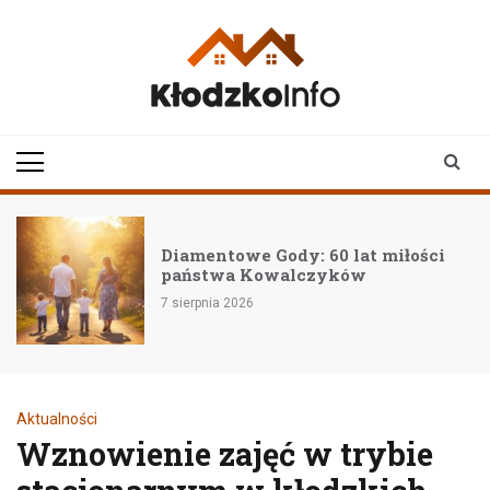
Skip
to
content
klodzkoinfo.pl
najnowsze informacje z
ziemi kłodzkiej
Diamentowe Gody: 60 lat miłości
państwa Kowalczyków
7 sierpnia 2026
Aktualności
Wznowienie zajęć w trybie