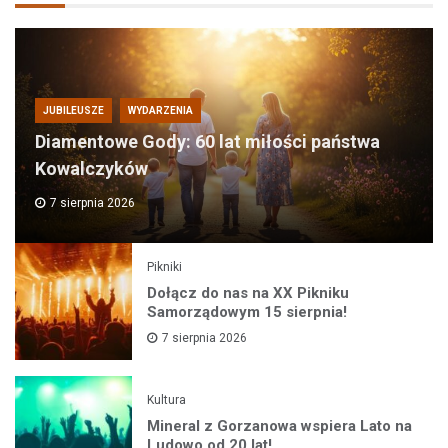
JUBILEUSZE
WYDARZENIA
Diamentowe Gody: 60 lat miłości państwa
Kowalczyków
7 sierpnia 2026
Pikniki
Dołącz do nas na XX Pikniku
Samorządowym 15 sierpnia!
7 sierpnia 2026
Kultura
Mineral z Gorzanowa wspiera Lato na
Ludowo od 20 lat!