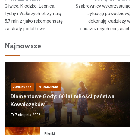
Nawigacja
Gliwice, Kłodzko, Legnica,
Szabrownicy wykorzystując
wpisu
Tychy i Wałbrzych otrzymają
sytuację powodziową
5,7 mln zł jako rekompensatę
dokonują kradzieży w
za straty podatkowe
opuszczonych miejscach
Najnowsze
JUBILEUSZE
WYDARZENIA
Diamentowe Gody: 60 lat miłości państwa
Kowalczyków
7 sierpnia 2026
Pikniki