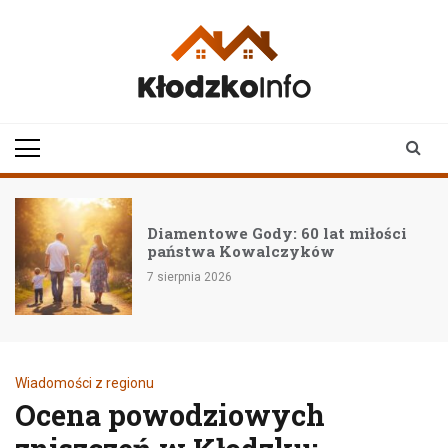
Skip
to
content
klodzkoinfo.pl
najnowsze informacje z
ziemi kłodzkiej
Diamentowe Gody: 60 lat miłości
państwa Kowalczyków
7 sierpnia 2026
Wiadomości z regionu
Ocena powodziowych