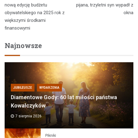
wpisu
nową edycję budżetu
pijana, trzyletni syn wypadł z
obywatelskiego na 2025 rok z
okna
większymi środkami
finansowymi
Najnowsze
JUBILEUSZE
WYDARZENIA
Diamentowe Gody: 60 lat miłości państwa
Kowalczyków
7 sierpnia 2026
Pikniki