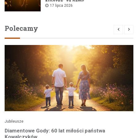
Kłodzka” za nami!
17 lipca 2026
Polecamy
Jubileusze
Diamentowe Gody: 60 lat miłości państwa
Kowalczyków