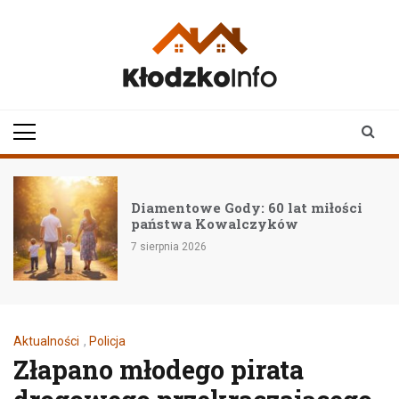
Skip
to
content
klodzkoinfo.pl
najnowsze informacje z
ziemi kłodzkiej
Diamentowe Gody: 60 lat miłości
państwa Kowalczyków
7 sierpnia 2026
Aktualności
,
Policja
Złapano młodego pirata