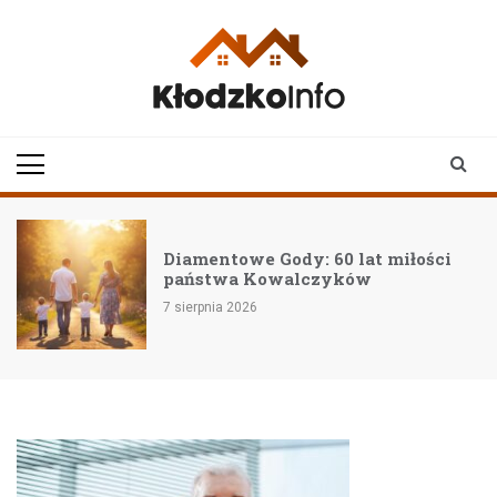
Skip
to
content
klodzkoinfo.pl
najnowsze informacje z
ziemi kłodzkiej
Diamentowe Gody: 60 lat miłości
państwa Kowalczyków
7 sierpnia 2026