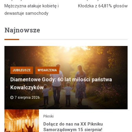
Mężczyzna atakuje kobietę i
Kłodzka z 64,81% głosów
dewastuje samochody
Najnowsze
JUBILEUSZE
WYDARZENIA
Diamentowe Gody: 60 lat miłości państwa
Kowalczyków
7 sierpnia 2026
Pikniki
Dołącz do nas na XX Pikniku
Samorządowym 15 sierpnia!