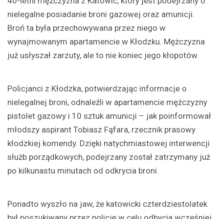
40-letni mężczyzna z Katowic, który jest podejrzany o
nielegalne posiadanie broni gazowej oraz amunicji.
Broń ta była przechowywana przez niego w
wynajmowanym apartamencie w Kłodzku. Mężczyzna
już usłyszał zarzuty, ale to nie koniec jego kłopotów.
Policjanci z Kłodzka, potwierdzając informacje o
nielegalnej broni, odnaleźli w apartamencie mężczyzny
pistolet gazowy i 10 sztuk amunicji – jak poinformował
młodszy aspirant Tobiasz Fąfara, rzecznik prasowy
kłodzkiej komendy. Dzięki natychmiastowej interwencji
służb porządkowych, podejrzany został zatrzymany już
po kilkunastu minutach od odkrycia broni.
Ponadto wyszło na jaw, że katowicki czterdziestolatek
był poszukiwany przez policję w celu odbycia wcześniej