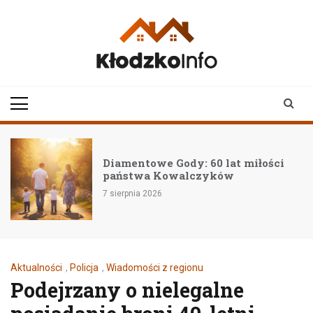
Skip
to
content
klodzkoinfo.pl
najnowsze informacje z
ziemi kłodzkiej
Diamentowe Gody: 60 lat miłości
państwa Kowalczyków
7 sierpnia 2026
Aktualności
,
Policja
,
Wiadomości z regionu
Podejrzany o nielegalne