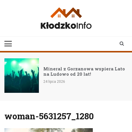
Skip
to
content
klodzkoinfo.pl
najnowsze informacje z
ziemi kłodzkiej
Mineral z Gorzanowa wspiera Lato
na Ludowo od 20 lat!
24 lipca 2026
woman-5631257_1280