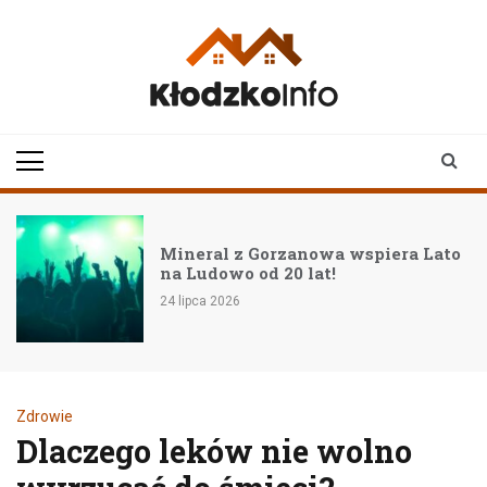
Skip
to
content
klodzkoinfo.pl
najnowsze informacje z
ziemi kłodzkiej
Mineral z Gorzanowa wspiera Lato
na Ludowo od 20 lat!
24 lipca 2026
Zdrowie
Dlaczego leków nie wolno