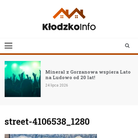
Skip
to
content
klodzkoinfo.pl
najnowsze informacje z
ziemi kłodzkiej
Mineral z Gorzanowa wspiera Lato
na Ludowo od 20 lat!
24 lipca 2026
street-4106538_1280