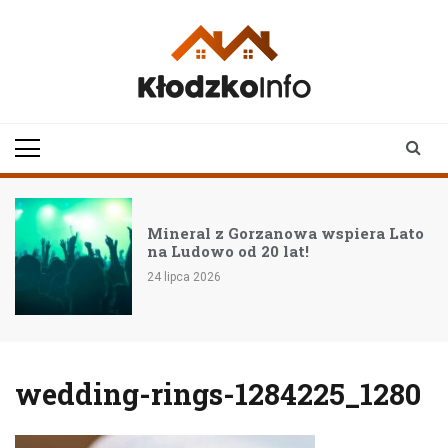
Skip
to
content
klodzkoinfo.pl
najnowsze informacje z
ziemi kłodzkiej
Mineral z Gorzanowa wspiera Lato
na Ludowo od 20 lat!
24 lipca 2026
wedding-rings-1284225_1280