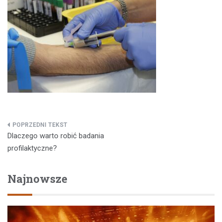
Nawigacja
Dlaczego warto robić badania
wpisu
profilaktyczne?
Najnowsze