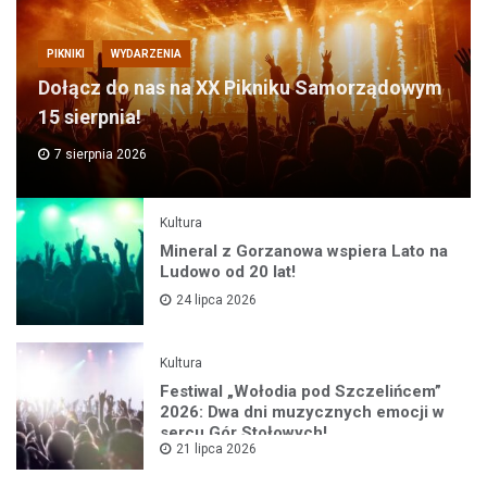
PIKNIKI
WYDARZENIA
Dołącz do nas na XX Pikniku Samorządowym
15 sierpnia!
7 sierpnia 2026
Kultura
Mineral z Gorzanowa wspiera Lato na
Ludowo od 20 lat!
24 lipca 2026
Kultura
Festiwal „Wołodia pod Szczelińcem”
2026: Dwa dni muzycznych emocji w
sercu Gór Stołowych!
21 lipca 2026