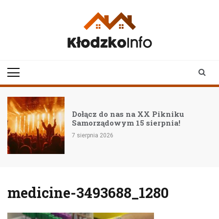
Skip
to
content
klodzkoinfo.pl
najnowsze informacje z
ziemi kłodzkiej
Dołącz do nas na XX Pikniku
Samorządowym 15 sierpnia!
7 sierpnia 2026
medicine-3493688_1280