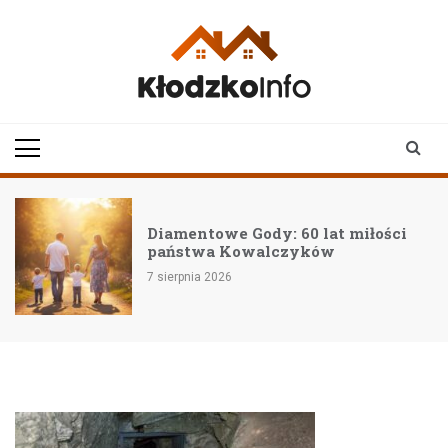
Skip
to
content
klodzkoinfo.pl
najnowsze informacje z
ziemi kłodzkiej
Diamentowe Gody: 60 lat miłości
państwa Kowalczyków
7 sierpnia 2026