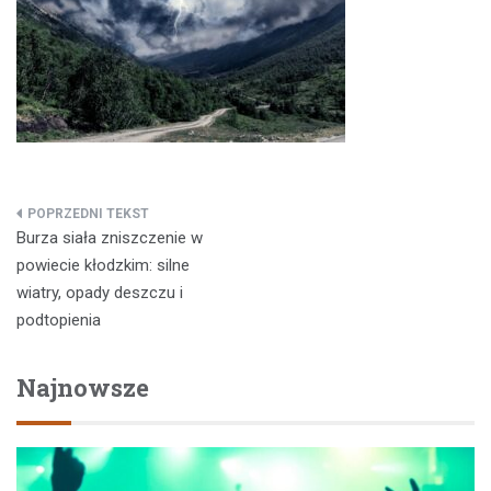
Nawigacja
Burza siała zniszczenie w
wpisu
powiecie kłodzkim: silne
wiatry, opady deszczu i
podtopienia
Najnowsze