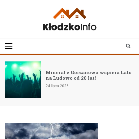
Skip
to
content
klodzkoinfo.pl
najnowsze informacje z
ziemi kłodzkiej
Mineral z Gorzanowa wspiera Lato
na Ludowo od 20 lat!
24 lipca 2026