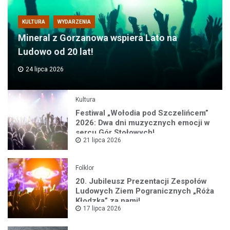
KULTURA
WYDARZENIA
Mineral z Gorzanowa wspiera Lato na
Ludowo od 20 lat!
24 lipca 2026
Kultura
Festiwal „Wołodia pod Szczelińcem”
2026: Dwa dni muzycznych emocji w
sercu Gór Stołowych!
21 lipca 2026
Folklor
20. Jubileusz Prezentacji Zespołów
Ludowych Ziem Pogranicznych „Róża
Kłodzka” za nami!
17 lipca 2026