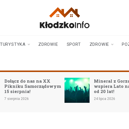
klodzkoinfo.pl
najnowsze informacje z
ziemi kłodzkiej
TURYSTYKA
ZDROWIE
SPORT
ZDROWIE
PO
Dołącz do nas na XX
Mineral z Gor
Pikniku Samorządowym
wspiera Lato 
15 sierpnia!
od 20 lat!
7 sierpnia 2026
24 lipca 2026