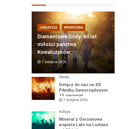
JUBILEUSZE
WYDARZENIA
Diamentowe Gody: 60 lat
miłości państwa
Kowalczyków
7 sierpnia 2026
Pikniki
Dołącz do nas na XX
Pikniku Samorządowym
15 sierpnia!
7 sierpnia 2026
Kultura
Mineral z Gorzanowa
wspiera Lato na Ludowo