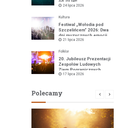
od 20 lat!
24 lipca 2026
Kultura
Festiwal „Wołodia pod
Szczelińcem” 2026: Dwa
dni muzycznych emocji
21 lipca 2026
w sercu Gór Stołowych!
Folklor
20. Jubileusz Prezentacji
Zespołów Ludowych
Ziem Pogranicznych
17 lipca 2026
„Róża Kłodzka” za nami!
Polecamy