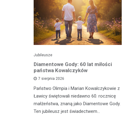
Jubileusze
Pik
 Zespołów
Diamentowe Gody: 60 lat miłości
Do
znych
państwa Kowalczyków
S
7 sierpnia 2026
Państwo Olimpia i Marian Kowalczykowie z
W 
łe
Ławicy świętowali niedawno 60. rocznicę
Po
w kultury
małżeństwa, znaną jako Diamentowe Gody.
wy
 polsko-
Ten jubileusz jest świadectwem…
zo