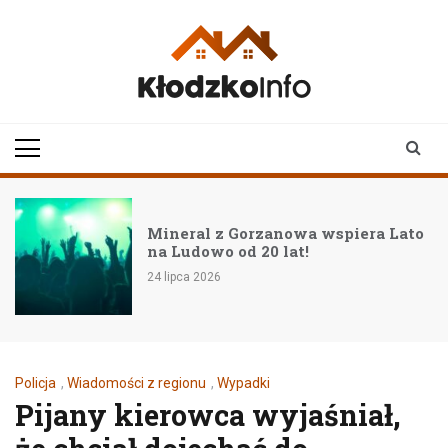
Skip
to
content
klodzkoinfo.pl
najnowsze informacje z
ziemi kłodzkiej
Mineral z Gorzanowa wspiera Lato
na Ludowo od 20 lat!
24 lipca 2026
Policja
,
Wiadomości z regionu
,
Wypadki
Pijany kierowca wyjaśniał,