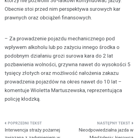
którzy nie pozwolili 36-latkowi kontynuować jazdy.
Obecnie stoi przed nim perspektywa surowych kar
prawnych oraz obciążeń finansowych.
– Za prowadzenie pojazdu mechanicznego pod
wpływem alkoholu lub po zażyciu innego środka o
podobnym działaniu grozi surowa kara do 2 lat
pozbawienia wolności, grzywna nawet do wysokości 5
tysięcy złotych oraz możliwość nałożenia zakazu
prowadzenia pojazdów na okres nawet do 10 lat –
komentuje Wioletta Martuszewska, reprezentująca
policję kłodzką.
Nawigacja
Interwencja straży pożarnej
Nieodpowiedzialna jazda w
wpisu
związana z zadymieniem w
Międzylesiu: kierowca