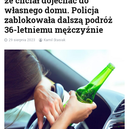
że chciał dojechać do
własnego domu. Policja
zablokowała dalszą podróż
36-letniemu mężczyźnie
29 sierpnia 2023
Kamil Stasiak