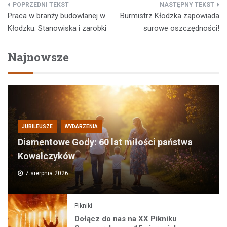
Nawigacja
Praca w branży budowlanej w
Burmistrz Kłodzka zapowiada
wpisu
Kłodzku. Stanowiska i zarobki
surowe oszczędności!
Najnowsze
JUBILEUSZE
WYDARZENIA
Diamentowe Gody: 60 lat miłości państwa
Kowalczyków
7 sierpnia 2026
Pikniki
Dołącz do nas na XX Pikniku