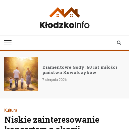
Skip
to
content
klodzkoinfo.pl
najnowsze informacje z
ziemi kłodzkiej
Diamentowe Gody: 60 lat miłości
państwa Kowalczyków
7 sierpnia 2026
Kultura
Niskie zainteresowanie