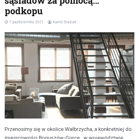
sąsiadów za pomocą…
podkopu
7 października 2021
Kamil Stasiak
Przenosimy się w okolice Wałbrzycha, a konkretniej do
miejscowości Boguszów-Gorce. w województwie