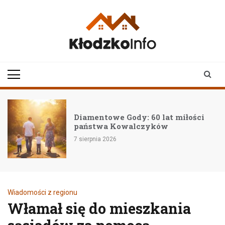
Skip
to
content
klodzkoinfo.pl
najnowsze informacje z
ziemi kłodzkiej
Diamentowe Gody: 60 lat miłości
państwa Kowalczyków
7 sierpnia 2026
Wiadomości z regionu
Włamał się do mieszkania