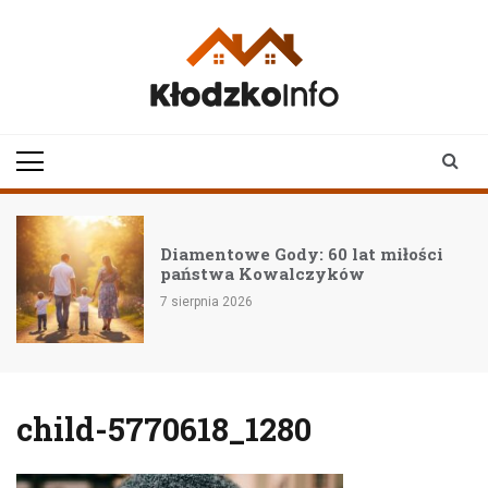
Skip
to
content
klodzkoinfo.pl
najnowsze informacje z
ziemi kłodzkiej
Diamentowe Gody: 60 lat miłości
państwa Kowalczyków
7 sierpnia 2026
child-5770618_1280