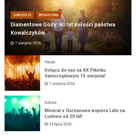
JUBILEUSZE
WYDARZENIA
Diamentowe Gody: 60 lat miłości państwa
Kowalczyków
7 sierpnia 2026
Pikniki
Dołącz do nas na XX Pikniku
Samorządowym 15 sierpnia!
7 sierpnia 2026
Kultura
Mineral z Gorzanowa wspiera Lato na
Ludowo od 20 lat!
24 lipca 2026