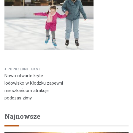
Nawigacja
Nowo otwarte kryte
wpisu
lodowisko w Kłodzku zapewni
mieszkańcom atrakcje
podczas zimy
Najnowsze