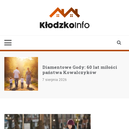
Skip
to
content
klodzkoinfo.pl
najnowsze informacje z
ziemi kłodzkiej
Diamentowe Gody: 60 lat miłości
państwa Kowalczyków
7 sierpnia 2026