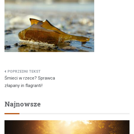
Nawigacja
Śmieci w rzece? Sprawca
wpisu
złapany in flagranti!
Najnowsze