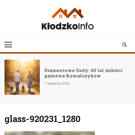
Skip
to
content
klodzkoinfo.pl
najnowsze informacje z
ziemi kłodzkiej
Diamentowe Gody: 60 lat miłości
państwa Kowalczyków
7 sierpnia 2026
glass-920231_1280