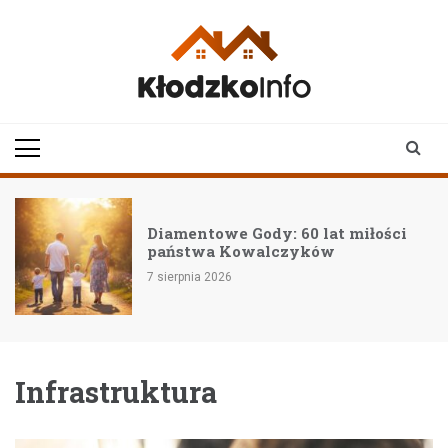
Skip
to
content
klodzkoinfo.pl
najnowsze informacje z
ziemi kłodzkiej
Diamentowe Gody: 60 lat miłości
państwa Kowalczyków
7 sierpnia 2026
Infrastruktura