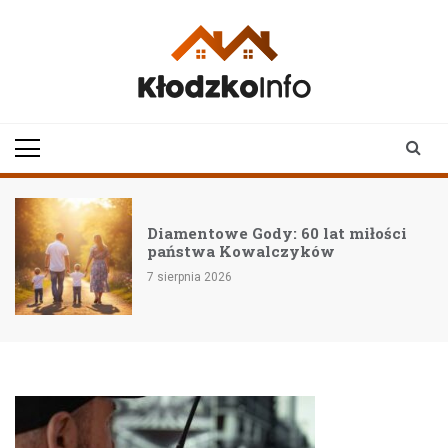
Skip
to
content
klodzkoinfo.pl
najnowsze informacje z
ziemi kłodzkiej
Diamentowe Gody: 60 lat miłości
państwa Kowalczyków
7 sierpnia 2026