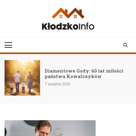
Skip
to
content
klodzkoinfo.pl
najnowsze informacje z
ziemi kłodzkiej
Diamentowe Gody: 60 lat miłości
państwa Kowalczyków
7 sierpnia 2026