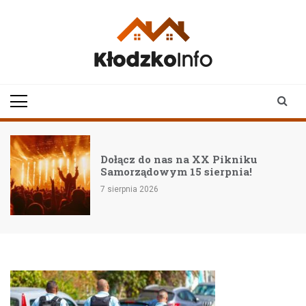
Skip
to
content
klodzkoinfo.pl
najnowsze informacje z
ziemi kłodzkiej
Dołącz do nas na XX Pikniku
Samorządowym 15 sierpnia!
7 sierpnia 2026