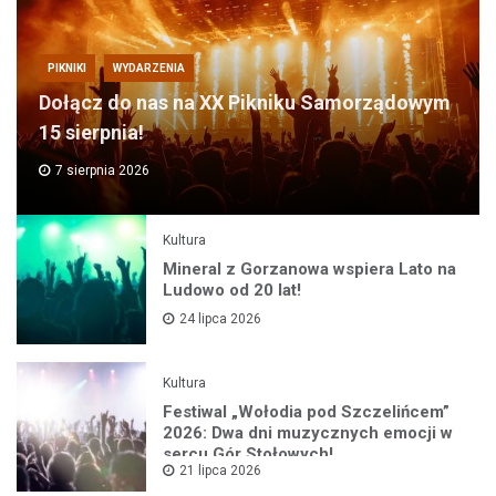
PIKNIKI
WYDARZENIA
Dołącz do nas na XX Pikniku Samorządowym
15 sierpnia!
7 sierpnia 2026
Kultura
Mineral z Gorzanowa wspiera Lato na
Ludowo od 20 lat!
24 lipca 2026
Kultura
Festiwal „Wołodia pod Szczelińcem”
2026: Dwa dni muzycznych emocji w
sercu Gór Stołowych!
21 lipca 2026