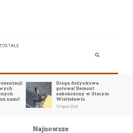
ZOSTAŁE
rezentacji
Droga dożynkowa
owych
gotowa! Remont
znych
zakończony w Starym
 za nami!
Wielisławiu
15 lipca 2026
Najnowsze