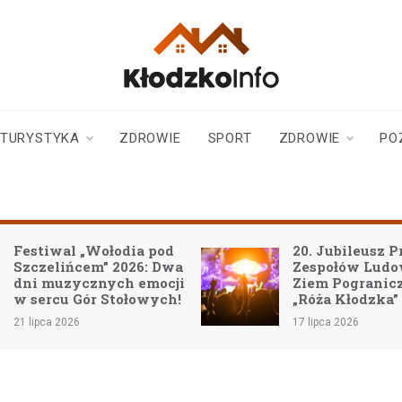
klodzkoinfo.pl
najnowsze informacje z
ziemi kłodzkiej
TURYSTYKA
ZDROWIE
SPORT
ZDROWIE
PO
Festiwal „Wołodia pod
20. Jubileusz P
Szczelińcem” 2026: Dwa
Zespołów Lud
dni muzycznych emocji
Ziem Pogranic
w sercu Gór Stołowych!
„Róża Kłodzka”
21 lipca 2026
17 lipca 2026