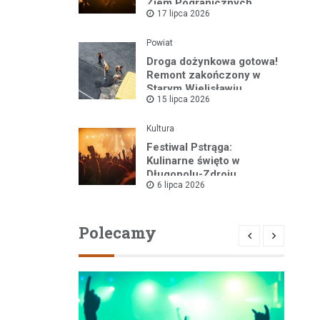
Ziem Pogranicznych
17 lipca 2026
„Róża Kłodzka” za nami!
Powiat
Droga dożynkowa gotowa!
Remont zakończony w
Starym Wielisławiu
15 lipca 2026
Kultura
Festiwal Pstrąga:
Kulinarne święto w
Długopolu-Zdroju
6 lipca 2026
przyciągnęło tłumy
Polecamy