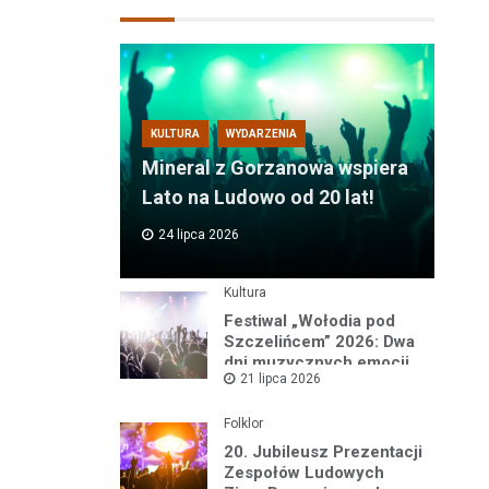
KULTURA
WYDARZENIA
Mineral z Gorzanowa wspiera
Lato na Ludowo od 20 lat!
24 lipca 2026
Kultura
Festiwal „Wołodia pod
Szczelińcem” 2026: Dwa
dni muzycznych emocji
21 lipca 2026
w sercu Gór Stołowych!
Folklor
20. Jubileusz Prezentacji
Zespołów Ludowych