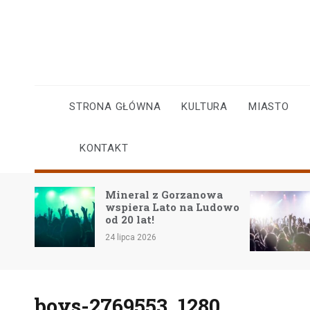
Skip
to
content
STRONA GŁÓWNA
KULTURA
MIASTO
KONTAKT
Mineral z Gorzanowa
w
wspiera Lato na Ludowo
iego
od 20 lat!
24 lipca 2026
boys-2769553_1280