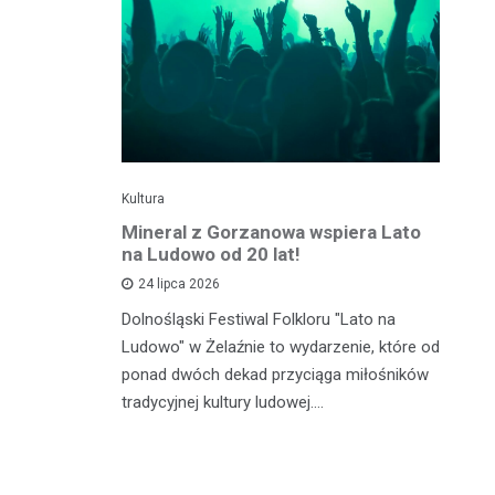
Kultura
Kul
e święto w
Mineral z Gorzanowa wspiera Lato
Fe
gnęło
na Ludowo od 20 lat!
20
se
24 lipca 2026
Dolnośląski Festiwal Folkloru "Lato na
ju stał się
Mu
Ludowo" w Żelaźnie to wydarzenie, które od
ma
ponad dwóch dekad przyciąga miłośników
rzybyli,
ed
tradycyjnej kultury ludowej.…
stiwalu
Sz
mi